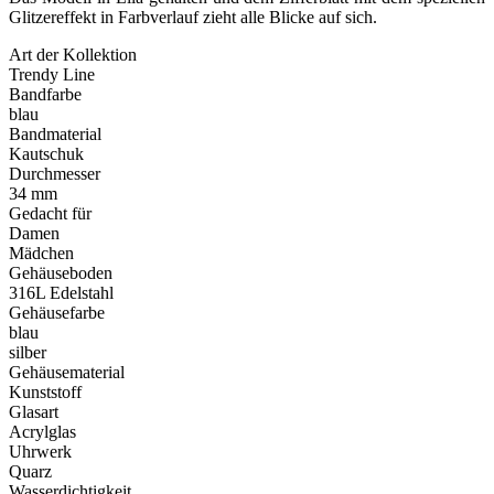
Glitzereffekt in Farbverlauf zieht alle Blicke auf sich.
Art der Kollektion
Trendy Line
Bandfarbe
blau
Bandmaterial
Kautschuk
Durchmesser
34 mm
Gedacht für
Damen
Mädchen
Gehäuseboden
316L Edelstahl
Gehäusefarbe
blau
silber
Gehäusematerial
Kunststoff
Glasart
Acrylglas
Uhrwerk
Quarz
Wasserdichtigkeit