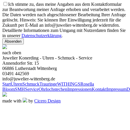
Ich stimme zu, dass meine Angaben aus dem Kontaktformular
zur Beantwortung meiner Anfrage erhoben und verarbeitet werden.
Die Daten werden nach abgeschlossener Bearbeitung Ihrer Anfrage
gelöscht. Hinweis: Sie können Ihre Einwilligung jederzeit für die
Zukunft per E-Mail an info@juwelier-wittenberg.de widerrufen.
Detaillierte Informationen zum Umgang mit Nutzerdaten finden Sie
in unserer
Datenschutzerklärung
.
Absenden
nach oben
Juwelier Konerding - Uhren - Schmuck - Service
Annendorfer Str. 15
06886 Lutherstadt Wittenberg
03491 442569
info@juwelier-wittenberg.de
Start
Uhren
Schmuck
Trauringe
WITHINGS
Rosella
Bloom
SMH
Service
Ohrlochstechen
Impressionen
Kontakt
Impressum
D
made with
by
Cicero Design