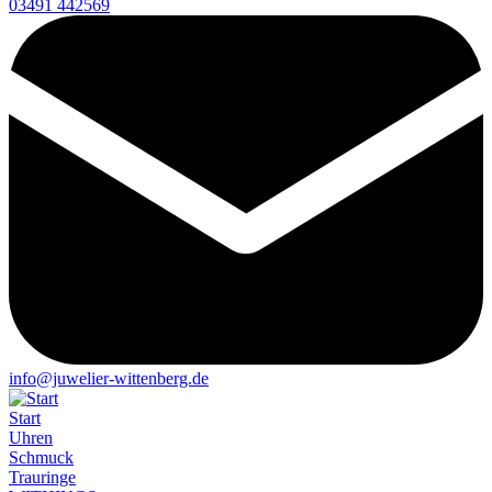
03491 442569
info@juwelier-wittenberg.de
Start
Uhren
Schmuck
Trauringe