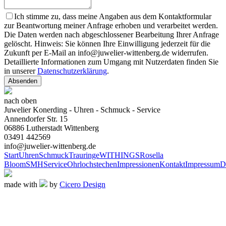
Ich stimme zu, dass meine Angaben aus dem Kontaktformular
zur Beantwortung meiner Anfrage erhoben und verarbeitet werden.
Die Daten werden nach abgeschlossener Bearbeitung Ihrer Anfrage
gelöscht. Hinweis: Sie können Ihre Einwilligung jederzeit für die
Zukunft per E-Mail an info@juwelier-wittenberg.de widerrufen.
Detaillierte Informationen zum Umgang mit Nutzerdaten finden Sie
in unserer
Datenschutzerklärung
.
Absenden
nach oben
Juwelier Konerding - Uhren - Schmuck - Service
Annendorfer Str. 15
06886 Lutherstadt Wittenberg
03491 442569
info@juwelier-wittenberg.de
Start
Uhren
Schmuck
Trauringe
WITHINGS
Rosella
Bloom
SMH
Service
Ohrlochstechen
Impressionen
Kontakt
Impressum
D
made with
by
Cicero Design