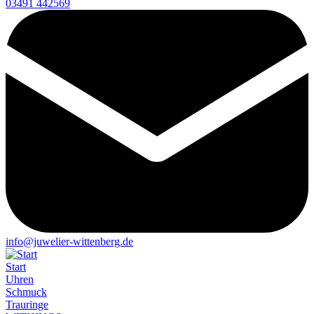
03491 442569
info@juwelier-wittenberg.de
Start
Uhren
Schmuck
Trauringe