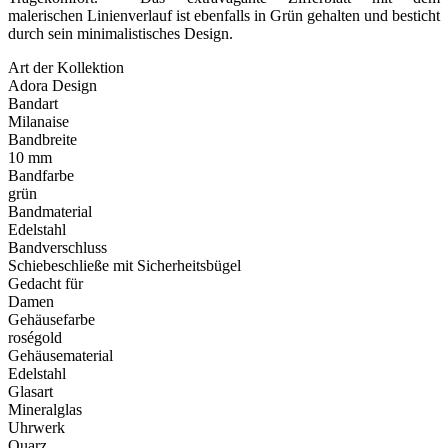
malerischen Linienverlauf ist ebenfalls in Grün gehalten und besticht
durch sein minimalistisches Design.
Art der Kollektion
Adora Design
Bandart
Milanaise
Bandbreite
10 mm
Bandfarbe
grün
Bandmaterial
Edelstahl
Bandverschluss
Schiebeschließe mit Sicherheitsbügel
Gedacht für
Damen
Gehäusefarbe
roségold
Gehäusematerial
Edelstahl
Glasart
Mineralglas
Uhrwerk
Quarz