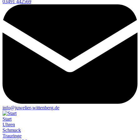
03491 442569
info@juwelier-wittenberg.de
Start
Uhren
Schmuck
Trauringe