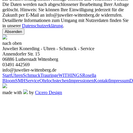
Die Daten werden nach abgeschlossener Bearbeitung Ihrer Anfrage
gelöscht. Hinweis: Sie können Ihre Einwilligung jederzeit für die
Zukunft per E-Mail an info@juwelier-wittenberg.de widerrufen.
Detaillierte Informationen zum Umgang mit Nutzerdaten finden Sie
in unserer
Datenschutzerklärung
.
Absenden
nach oben
Juwelier Konerding - Uhren - Schmuck - Service
Annendorfer Str. 15
06886 Lutherstadt Wittenberg
03491 442569
info@juwelier-wittenberg.de
Start
Uhren
Schmuck
Trauringe
WITHINGS
Rosella
Bloom
SMH
Service
Ohrlochstechen
Impressionen
Kontakt
Impressum
D
made with
by
Cicero Design