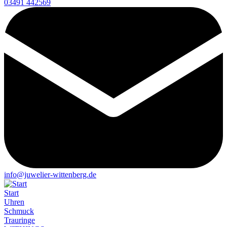
03491 442569
info@juwelier-wittenberg.de
Start
Uhren
Schmuck
Trauringe