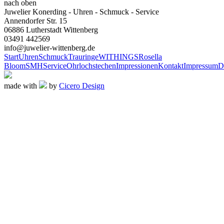
nach oben
Juwelier Konerding - Uhren - Schmuck - Service
Annendorfer Str. 15
06886 Lutherstadt Wittenberg
03491 442569
info@juwelier-wittenberg.de
Start
Uhren
Schmuck
Trauringe
WITHINGS
Rosella
Bloom
SMH
Service
Ohrlochstechen
Impressionen
Kontakt
Impressum
D
made with
by
Cicero Design