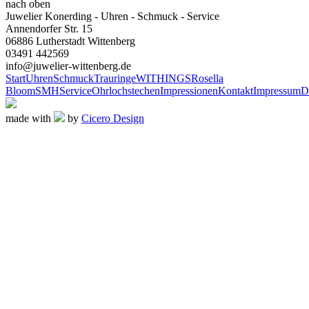
nach oben
Juwelier Konerding - Uhren - Schmuck - Service
Annendorfer Str. 15
06886 Lutherstadt Wittenberg
03491 442569
info@juwelier-wittenberg.de
Start
Uhren
Schmuck
Trauringe
WITHINGS
Rosella
Bloom
SMH
Service
Ohrlochstechen
Impressionen
Kontakt
Impressum
D
made with
by
Cicero Design