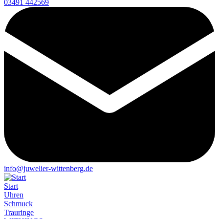
03491 442569
info@juwelier-wittenberg.de
Start
Uhren
Schmuck
Trauringe