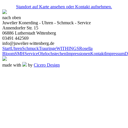
Standort auf Karte ansehen oder Kontakt aufnehmen.
nach oben
Juwelier Konerding - Uhren - Schmuck - Service
Annendorfer Str. 15
06886 Lutherstadt Wittenberg
03491 442569
info@juwelier-wittenberg.de
Start
Uhren
Schmuck
Trauringe
WITHINGS
Rosella
Bloom
SMH
Service
Ohrlochstechen
Impressionen
Kontakt
Impressum
D
made with
by
Cicero Design