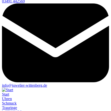
03491 442569
info@juwelier-wittenberg.de
Start
Uhren
Schmuck
Trauringe