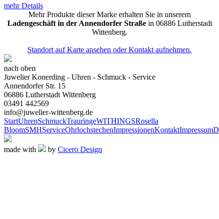
mehr Details
Mehr Produkte dieser Marke erhalten Sie in unserem
Ladengeschäft in der Annendorfer Straße
in 06886 Lutherstadt
Wittenberg.
Standort auf Karte ansehen oder Kontakt aufnehmen.
nach oben
Juwelier Konerding - Uhren - Schmuck - Service
Annendorfer Str. 15
06886 Lutherstadt Wittenberg
03491 442569
info@juwelier-wittenberg.de
Start
Uhren
Schmuck
Trauringe
WITHINGS
Rosella
Bloom
SMH
Service
Ohrlochstechen
Impressionen
Kontakt
Impressum
D
made with
by
Cicero Design